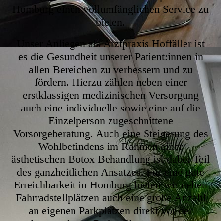
Homburg einen vollumfänglichen Service zu
bieten.
Unser Anliegen als Arztpraxis Hoffäller ist
es die Gesundheit unserer Patient:innen in
allen Bereichen zu verbessern und zu
fördern. Hierzu zählen neben einer
erstklassigen medizinischen Versorgung
auch eine individuelle sowie eine auf die
Einzelperson zugeschnittene
Vorsorgeberatung. Auch eine Steigerung des
Wohlbefindens im Rahmen einer
ästhetischen Botox Behandlung ist dabei Teil
des ganzheitlichen Ansatzes. Für eine gute
Erreichbarkeit in Homburg bieten wir neben
Fahrradstellplätzen auch eine große Anzahl
an eigenen Parkplätzen direkt vor der