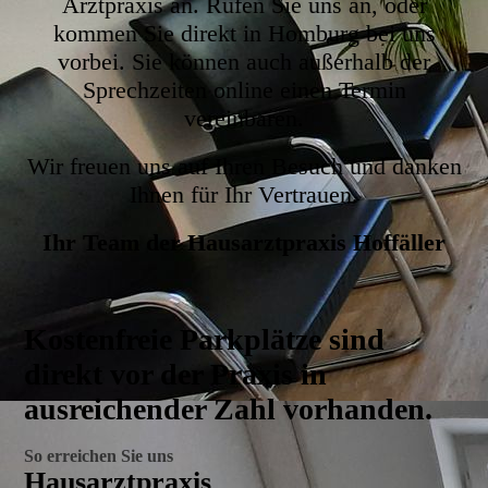
Arztpraxis an. Rufen Sie uns an, oder
kommen Sie direkt in Homburg bei uns
vorbei. Sie können auch außerhalb der
Sprechzeiten online einen Termin
vereinbaren.
Wir freuen uns auf Ihren Besuch und danken
Ihnen für Ihr Vertrauen.
Ihr Team der Hausarztpraxis Hoffäller
Kostenfreie Parkplätze sind
direkt vor der Praxis in
ausreichender Zahl vorhanden.
So erreichen Sie uns
Hausarztpraxis