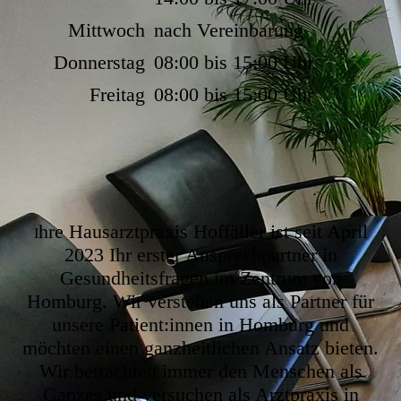
Mittwoch
nach Vereinbarung
Donnerstag
08:00 bis 15:00 Uhr
Freitag
08:00 bis 15:00 Uhr
hre Hausarztpraxis Hoffäller ist seit April
I
2023 Ihr erster Ansprechpartner in
Gesundheitsfragen im Zentrum von
Homburg. Wir verstehen uns als Partner für
unsere Patient:innen in Homburg und
möchten einen ganzheitlichen Ansatz bieten.
Wir betrachten immer den Menschen als
Ganzes und versuchen als Arztpraxis in